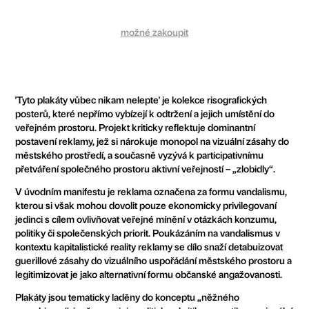
možné zakoupit
'Tyto plakáty vůbec nikam nelepte' je kolekce risografických
posterů, které nepřímo vybízejí k odtržení a jejich umístění do
veřejném prostoru. Projekt kriticky reflektuje dominantní
postavení reklamy, jež si nárokuje monopol na vizuální zásahy do
městského prostředí, a současně vyzývá k participativnímu
přetváření společného prostoru aktivní veřejností – „zlobidly“.
V úvodním manifestu je reklama označena za formu vandalismu,
kterou si však mohou dovolit pouze ekonomicky privilegovaní
jedinci s cílem ovlivňovat veřejné mínění v otázkách konzumu,
politiky či společenských priorit. Poukázáním na vandalismus v
kontextu kapitalistické reality reklamy se dílo snaží detabuizovat
guerillové zásahy do vizuálního uspořádání městského prostoru a
legitimizovat je jako alternativní formu občanské angažovanosti.
Plakáty jsou tematicky laděny do konceptu „něžného