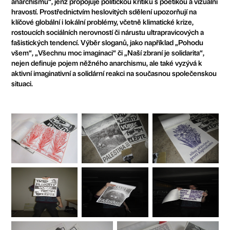
anarchismu“, jenž propojuje politickou kritiku s poetikou a vizuální
hravostí. Prostřednictvím heslovitých sdělení upozorňují na
klíčové globální i lokální problémy, včetně klimatické krize,
rostoucích sociálních nerovností či nárustu ultrapravicových a
fašistických tendencí. Výběr sloganů, jako například „Pohodu
všem“, „Všechnu moc imaginaci“ či „Naší zbraní je solidarita“,
nejen definuje pojem něžného anarchismu, ale také vyzývá k
aktivní imaginativní a solidární reakci na současnou společenskou
situaci.