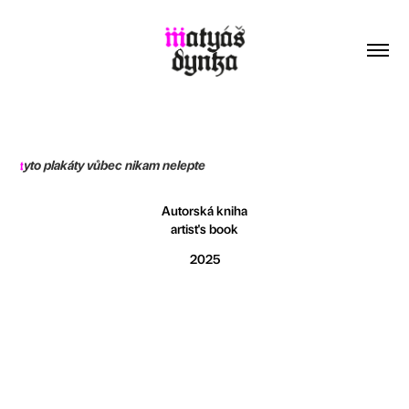
yto plakáty vůbec nikam nelepte
t
Autorská kniha
artist's book
2025