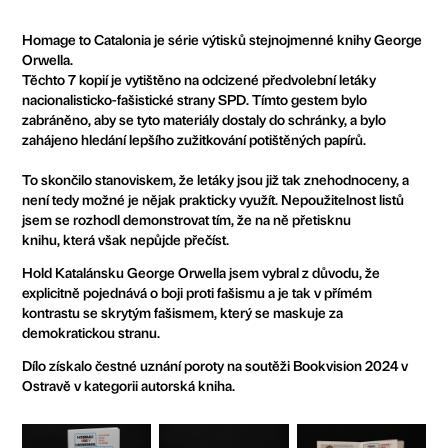
Homage to Catalonia je série výtisků stejnojmenné knihy George
Orwella.
Těchto 7 kopií je vytištěno na odcizené předvolební letáky
nacionalisticko-fašistické strany SPD. Tímto gestem bylo
zabráněno, aby se tyto materiály dostaly do schránky, a bylo
zahájeno hledání lepšího zužitkování potištěných papírů.
To skončilo stanoviskem, že letáky jsou již tak znehodnoceny, a
není tedy možné je nějak prakticky využít. Nepoužitelnost listů
jsem se rozhodl demonstrovat tím, že na ně přetisknu
knihu, která však nepůjde přečíst.
Hold Katalánsku George Orwella jsem vybral z důvodu, že
explicitně pojednává o boji proti fašismu a je tak v přímém
kontrastu se skrytým fašismem, který se maskuje za
demokratickou stranu.
Dílo získalo čestné uznání poroty na soutěži Bookvision 2024 v
Ostravě v kategorii autorská kniha.​​​​​​