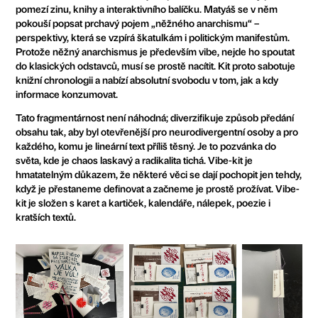
pomezí zinu, knihy a interaktivního balíčku. Matyáš se v něm
pokouší popsat prchavý pojem „něžného anarchismu“ –
perspektivy, která se vzpírá škatulkám i politickým manifestům.
Protože něžný anarchismus je především vibe, nejde ho spoutat
do klasických odstavců, musí se prostě nacítit. Kit proto sabotuje
knižní chronologii a nabízí absolutní svobodu v tom, jak a kdy
informace konzumovat.
Tato fragmentárnost není náhodná; diverzifikuje způsob předání
obsahu tak, aby byl otevřenější pro neurodivergentní osoby a pro
každého, komu je lineární text příliš těsný. Je to pozvánka do
světa, kde je chaos laskavý a radikalita tichá. Vibe-kit je
hmatatelným důkazem, že některé věci se dají pochopit jen tehdy,
když je přestaneme definovat a začneme je prostě prožívat. Vibe-
kit je složen s karet a kartiček, kalendáře, nálepek, poezie i
kratších textů.